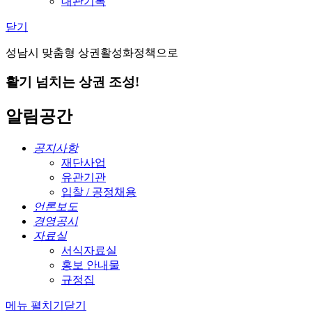
대관기록
닫기
성남시 맞춤형 상권활성화정책으로
활기 넘치는 상권 조성!
알림공간
공지사항
재단사업
유관기관
입찰 / 공정채용
언론보도
경영공시
자료실
서식자료실
홍보 안내물
규정집
메뉴 펼치기
닫기