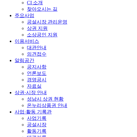
CI 소개
찾아오시는 길
주요사업
공설시장 관리운영
상권 지원
소상공인 지원
이용서비스
대관안내
의견접수
알림공간
공지사항
언론보도
경영공시
자료실
상권·시장 안내
성남시 상권 현황
온누리상품권 안내
사업·활동 기록관
사업기록
공설시장
활동기록