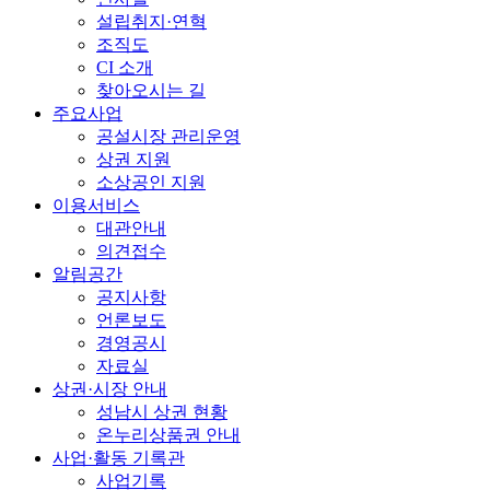
설립취지·연혁
조직도
CI 소개
찾아오시는 길
주요사업
공설시장 관리운영
상권 지원
소상공인 지원
이용서비스
대관안내
의견접수
알림공간
공지사항
언론보도
경영공시
자료실
상권·시장 안내
성남시 상권 현황
온누리상품권 안내
사업·활동 기록관
사업기록