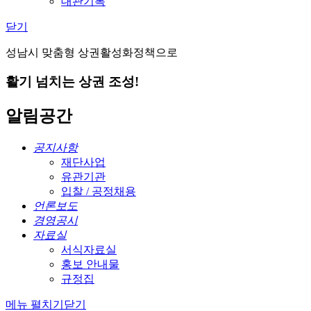
대관기록
닫기
성남시 맞춤형 상권활성화정책으로
활기 넘치는 상권 조성!
알림공간
공지사항
재단사업
유관기관
입찰 / 공정채용
언론보도
경영공시
자료실
서식자료실
홍보 안내물
규정집
메뉴 펼치기
닫기