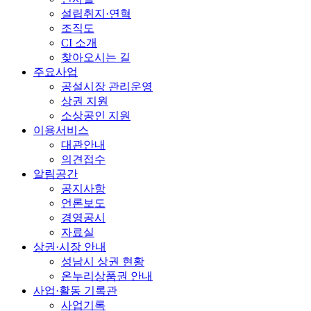
설립취지·연혁
조직도
CI 소개
찾아오시는 길
주요사업
공설시장 관리운영
상권 지원
소상공인 지원
이용서비스
대관안내
의견접수
알림공간
공지사항
언론보도
경영공시
자료실
상권·시장 안내
성남시 상권 현황
온누리상품권 안내
사업·활동 기록관
사업기록