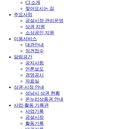
CI 소개
찾아오시는 길
주요사업
공설시장 관리운영
상권 지원
소상공인 지원
이용서비스
대관안내
의견접수
알림공간
공지사항
언론보도
경영공시
자료실
상권·시장 안내
성남시 상권 현황
온누리상품권 안내
사업·활동 기록관
사업기록
공설시장
활동기록