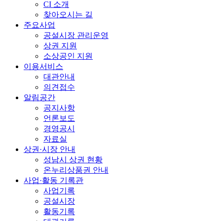
CI 소개
찾아오시는 길
주요사업
공설시장 관리운영
상권 지원
소상공인 지원
이용서비스
대관안내
의견접수
알림공간
공지사항
언론보도
경영공시
자료실
상권·시장 안내
성남시 상권 현황
온누리상품권 안내
사업·활동 기록관
사업기록
공설시장
활동기록