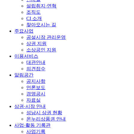
설립취지·연혁
조직도
CI 소개
찾아오시는 길
주요사업
공설시장 관리운영
상권 지원
소상공인 지원
이용서비스
대관안내
의견접수
알림공간
공지사항
언론보도
경영공시
자료실
상권·시장 안내
성남시 상권 현황
온누리상품권 안내
사업·활동 기록관
사업기록