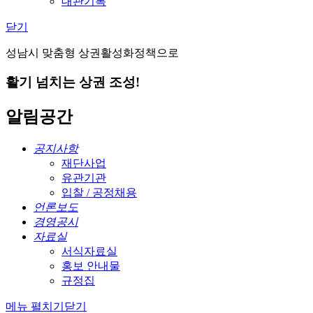
대관기록
닫기
성남시 맞춤형 상권활성화정책으로
활기 넘치는 상권 조성!
알림공간
공지사항
재단사업
유관기관
입찰 / 공정채용
언론보도
경영공시
자료실
서식자료실
홍보 안내물
규정집
메뉴 펼치기
닫기