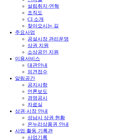
설립취지·연혁
조직도
CI 소개
찾아오시는 길
주요사업
공설시장 관리운영
상권 지원
소상공인 지원
이용서비스
대관안내
의견접수
알림공간
공지사항
언론보도
경영공시
자료실
상권·시장 안내
성남시 상권 현황
온누리상품권 안내
사업·활동 기록관
사업기록