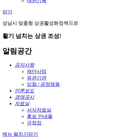
대관기록
닫기
성남시 맞춤형 상권활성화정책으로
활기 넘치는 상권 조성!
알림공간
공지사항
재단사업
유관기관
입찰 / 공정채용
언론보도
경영공시
자료실
서식자료실
홍보 안내물
규정집
메뉴 펼치기
닫기