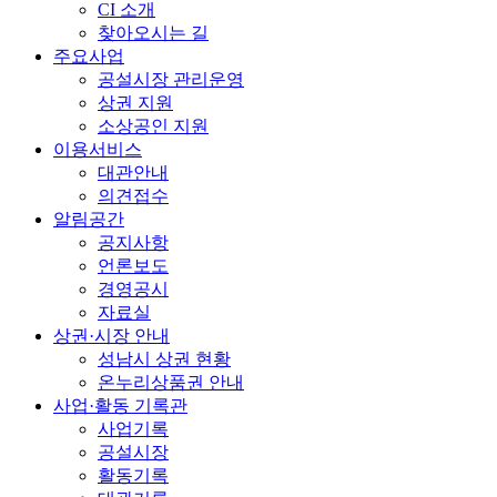
CI 소개
찾아오시는 길
주요사업
공설시장 관리운영
상권 지원
소상공인 지원
이용서비스
대관안내
의견접수
알림공간
공지사항
언론보도
경영공시
자료실
상권·시장 안내
성남시 상권 현황
온누리상품권 안내
사업·활동 기록관
사업기록
공설시장
활동기록