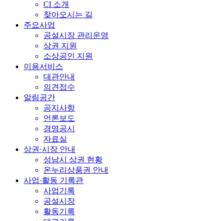
CI 소개
찾아오시는 길
주요사업
공설시장 관리운영
상권 지원
소상공인 지원
이용서비스
대관안내
의견접수
알림공간
공지사항
언론보도
경영공시
자료실
상권·시장 안내
성남시 상권 현황
온누리상품권 안내
사업·활동 기록관
사업기록
공설시장
활동기록