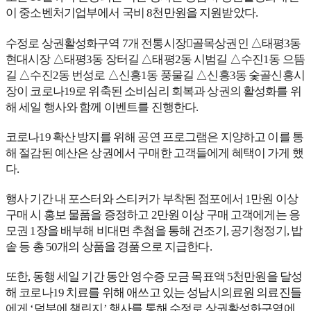
이 중소벤처기업부에서 국비 8천만원을 지원받았다.
수정로 상권활성화구역 7개 전통시장골목상권인 △태평3동
현대시장 △태평3동 장터길 △태평2동 시범길 △수진1동 으뜸
길 △수진2동 번성로 △신흥1동 풍물길 △신흥3동 숯골신흥시
장이 코로나19로 위축된 소비심리 회복과 상권의 활성화를 위
해 세일 행사와 함께 이벤트를 진행한다.
코로나19 확산 방지를 위해 공연 프로그램은 지양하고 이를 통
해 절감된 예산은 상권에서 구매한 고객들에게 혜택이 가게 했
다.
행사 기간 내 포스터와 스티커가 부착된 점포에서 1만원 이상
구매 시 홍보 물품을 증정하고 2만원 이상 구매 고객에게는 응
모권 1장을 배부해 비대면 추첨을 통해 건조기, 공기청정기, 밥
솥 등 총 50개의 상품을 경품으로 지급한다.
또한, 동행 세일 기간 동안 영수증 모금 목표액 5천만원을 달성
해 코로나19 치료를 위해 애쓰고 있는 성남시의료원 의료진들
에게 ‘덕분에 챌린지’ 행사를 통해 수정로 상권활성화구역에