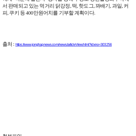
서 판매되고 있는 먹거리 닭강정, 떡, 핫도그, 꽈배기, 과일, 커
피, 쿠키 등 400만원어치를 기부할 계획이다.
출처 :
https://www.jonghapnews.com/news/articleView.html?idxno=303256