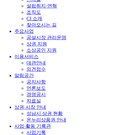
설립취지·연혁
조직도
CI 소개
찾아오시는 길
주요사업
공설시장 관리운영
상권 지원
소상공인 지원
이용서비스
대관안내
의견접수
알림공간
공지사항
언론보도
경영공시
자료실
상권·시장 안내
성남시 상권 현황
온누리상품권 안내
사업·활동 기록관
사업기록