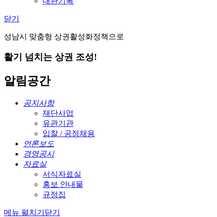
대관기록
닫기
성남시 맞춤형 상권활성화정책으로
활기 넘치는 상권 조성!
알림공간
공지사항
재단사업
유관기관
입찰 / 공정채용
언론보도
경영공시
자료실
서식자료실
홍보 안내물
규정집
메뉴 펼치기
닫기