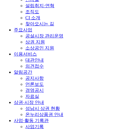
설립취지·연혁
조직도
CI 소개
찾아오시는 길
주요사업
공설시장 관리운영
상권 지원
소상공인 지원
이용서비스
대관안내
의견접수
알림공간
공지사항
언론보도
경영공시
자료실
상권·시장 안내
성남시 상권 현황
온누리상품권 안내
사업·활동 기록관
사업기록