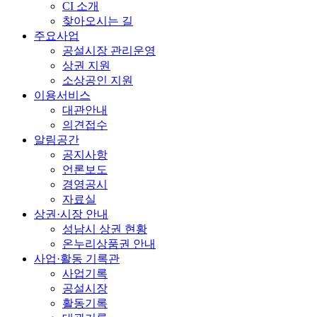
CI 소개
찾아오시는 길
주요사업
공설시장 관리운영
상권 지원
소상공인 지원
이용서비스
대관안내
의견접수
알림공간
공지사항
언론보도
경영공시
자료실
상권·시장 안내
성남시 상권 현황
온누리상품권 안내
사업·활동 기록관
사업기록
공설시장
활동기록