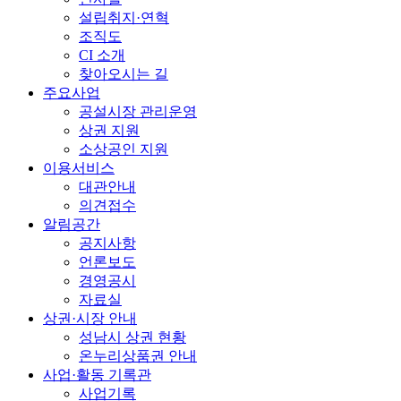
설립취지·연혁
조직도
CI 소개
찾아오시는 길
주요사업
공설시장 관리운영
상권 지원
소상공인 지원
이용서비스
대관안내
의견접수
알림공간
공지사항
언론보도
경영공시
자료실
상권·시장 안내
성남시 상권 현황
온누리상품권 안내
사업·활동 기록관
사업기록