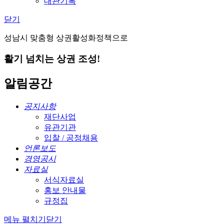
대관기록
닫기
성남시 맞춤형 상권활성화정책으로
활기 넘치는 상권 조성!
알림공간
공지사항
재단사업
유관기관
입찰 / 공정채용
언론보도
경영공시
자료실
서식자료실
홍보 안내물
규정집
메뉴 펼치기
닫기