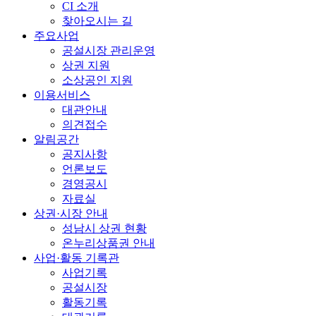
CI 소개
찾아오시는 길
주요사업
공설시장 관리운영
상권 지원
소상공인 지원
이용서비스
대관안내
의견접수
알림공간
공지사항
언론보도
경영공시
자료실
상권·시장 안내
성남시 상권 현황
온누리상품권 안내
사업·활동 기록관
사업기록
공설시장
활동기록