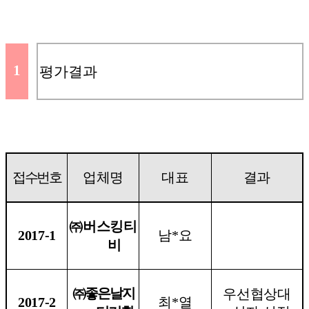
1
평가결과
접수번호
업체명
대표
결과
㈜
버스킹티
2017-1
남
*
요
비
㈜
좋은날지
우선협상대
2017-2
최
*
열