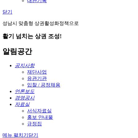
대관기록
닫기
성남시 맞춤형 상권활성화정책으로
활기 넘치는 상권 조성!
알림공간
공지사항
재단사업
유관기관
입찰 / 공정채용
언론보도
경영공시
자료실
서식자료실
홍보 안내물
규정집
메뉴 펼치기
닫기