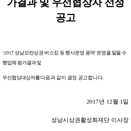
가결과 및 우선협상자 선정
공고
‘2017
성남모란상권 버스킹 등 행사운영 용역
’
운영
을 맡을 수
행업체 평가결과 및
우선협상대상자를
다음과 같이 결정 공고합니다
.
2017
년
12
월
1
일
성남시상권활성화재단 이사장