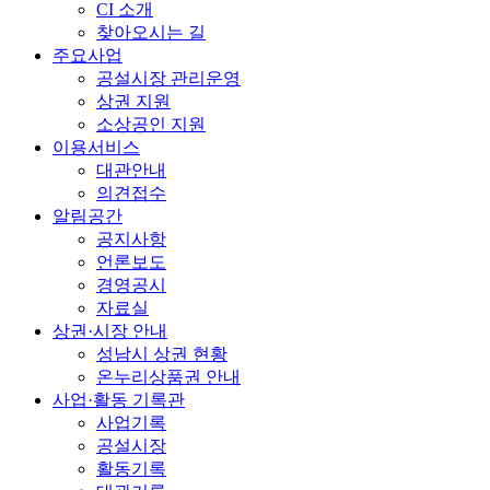
CI 소개
찾아오시는 길
주요사업
공설시장 관리운영
상권 지원
소상공인 지원
이용서비스
대관안내
의견접수
알림공간
공지사항
언론보도
경영공시
자료실
상권·시장 안내
성남시 상권 현황
온누리상품권 안내
사업·활동 기록관
사업기록
공설시장
활동기록