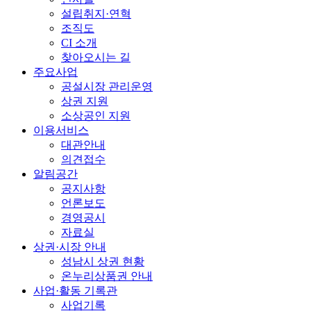
설립취지·연혁
조직도
CI 소개
찾아오시는 길
주요사업
공설시장 관리운영
상권 지원
소상공인 지원
이용서비스
대관안내
의견접수
알림공간
공지사항
언론보도
경영공시
자료실
상권·시장 안내
성남시 상권 현황
온누리상품권 안내
사업·활동 기록관
사업기록