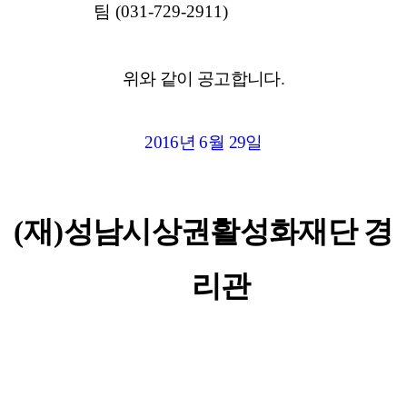
팀
(031-729-2911)
위와 같이 공고합니다
.
2016
년
6
월
29
일
(
재
)
성남시상권활성화재단 경
리관