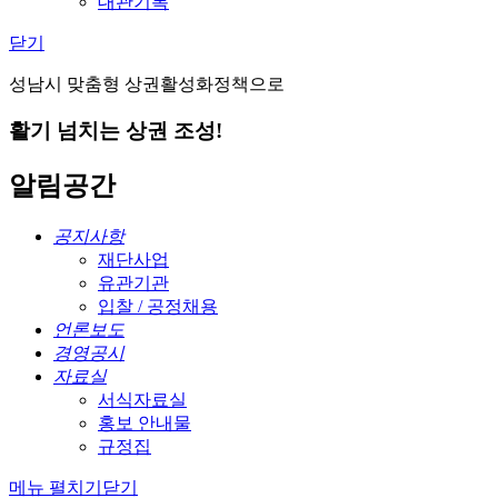
대관기록
닫기
성남시 맞춤형 상권활성화정책으로
활기 넘치는 상권 조성!
알림공간
공지사항
재단사업
유관기관
입찰 / 공정채용
언론보도
경영공시
자료실
서식자료실
홍보 안내물
규정집
메뉴 펼치기
닫기