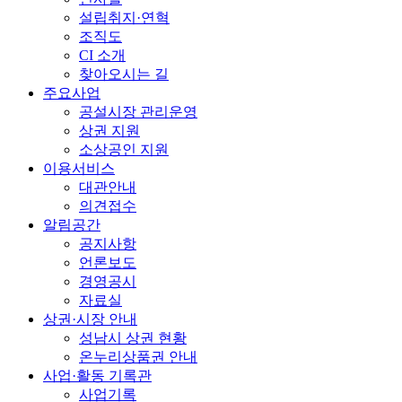
설립취지·연혁
조직도
CI 소개
찾아오시는 길
주요사업
공설시장 관리운영
상권 지원
소상공인 지원
이용서비스
대관안내
의견접수
알림공간
공지사항
언론보도
경영공시
자료실
상권·시장 안내
성남시 상권 현황
온누리상품권 안내
사업·활동 기록관
사업기록