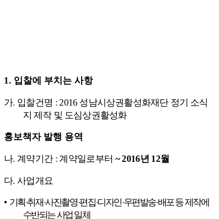
1.
입찰에 부치는 사항
가
.
입찰건명
:
2016
성남시상권활성화재단 정기 소식
지 제작 및 도심상권활성화
홍보책자 발행 용역
나
.
계약기간
:
계약일로부터
~ 2016
년
12
월
다
.
사업개요
•
기획
·
취재
·
사진촬영
·
편집
·
디자인
·
우편발송
·
배포 등 제작에
수반되는 사업 일체