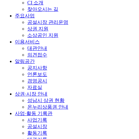
CI 소개
찾아오시는 길
주요사업
공설시장 관리운영
상권 지원
소상공인 지원
이용서비스
대관안내
의견접수
알림공간
공지사항
언론보도
경영공시
자료실
상권·시장 안내
성남시 상권 현황
온누리상품권 안내
사업·활동 기록관
사업기록
공설시장
활동기록