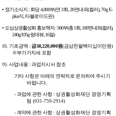
•
정기소식지
:
회당
4,000
부
(
연
3
회
, 20
면내외
(
컬러
), 70g E-
plus
지
,
타블로이드판
)
•
도심상권활성화 홍보책자
:
500
부
(
총
1
회
, 100
면내외
(
컬러
),
240g/105g
랑데뷰
, 16
절
)
라
.
기초금액
:
금
38,220,000
원
(
금삼천팔백이십이만원
)
※
부가가치세 포함
마
.
사업내용
:
과업지시서 참조
기타 사항은 아래의 연락처로 문의하여 주시기
바랍니다
.
-
과업에 관한 사항
:
상권활성화재단 경영기획
팀
(031-759-2914)
-
계약에 관한 사항
:
상권활성화재단 경영기획