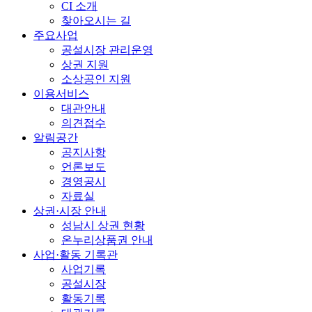
CI 소개
찾아오시는 길
주요사업
공설시장 관리운영
상권 지원
소상공인 지원
이용서비스
대관안내
의견접수
알림공간
공지사항
언론보도
경영공시
자료실
상권·시장 안내
성남시 상권 현황
온누리상품권 안내
사업·활동 기록관
사업기록
공설시장
활동기록