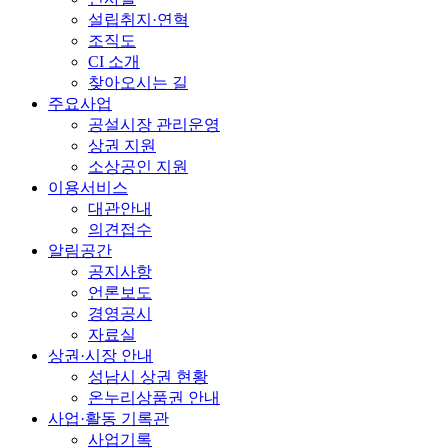
설립취지·연혁
조직도
CI 소개
찾아오시는 길
주요사업
공설시장 관리운영
상권 지원
소상공인 지원
이용서비스
대관안내
의견접수
알림공간
공지사항
언론보도
경영공시
자료실
상권·시장 안내
성남시 상권 현황
온누리상품권 안내
사업·활동 기록관
사업기록