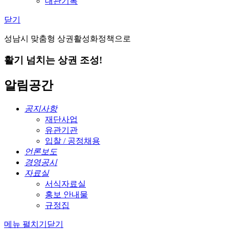
대관기록
닫기
성남시 맞춤형 상권활성화정책으로
활기 넘치는 상권 조성!
알림공간
공지사항
재단사업
유관기관
입찰 / 공정채용
언론보도
경영공시
자료실
서식자료실
홍보 안내물
규정집
메뉴 펼치기
닫기