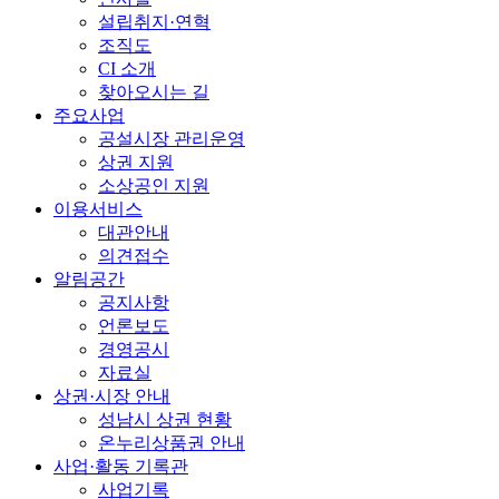
설립취지·연혁
조직도
CI 소개
찾아오시는 길
주요사업
공설시장 관리운영
상권 지원
소상공인 지원
이용서비스
대관안내
의견접수
알림공간
공지사항
언론보도
경영공시
자료실
상권·시장 안내
성남시 상권 현황
온누리상품권 안내
사업·활동 기록관
사업기록