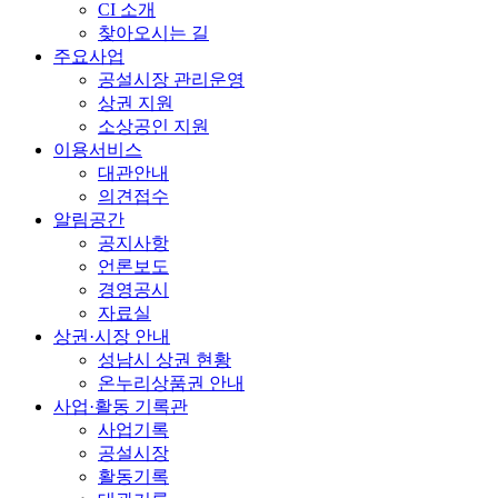
CI 소개
찾아오시는 길
주요사업
공설시장 관리운영
상권 지원
소상공인 지원
이용서비스
대관안내
의견접수
알림공간
공지사항
언론보도
경영공시
자료실
상권·시장 안내
성남시 상권 현황
온누리상품권 안내
사업·활동 기록관
사업기록
공설시장
활동기록