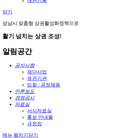
대관기록
닫기
성남시 맞춤형 상권활성화정책으로
활기 넘치는 상권 조성!
알림공간
공지사항
재단사업
유관기관
입찰 / 공정채용
언론보도
경영공시
자료실
서식자료실
홍보 안내물
규정집
메뉴 펼치기
닫기