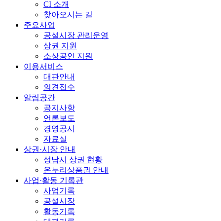
CI 소개
찾아오시는 길
주요사업
공설시장 관리운영
상권 지원
소상공인 지원
이용서비스
대관안내
의견접수
알림공간
공지사항
언론보도
경영공시
자료실
상권·시장 안내
성남시 상권 현황
온누리상품권 안내
사업·활동 기록관
사업기록
공설시장
활동기록