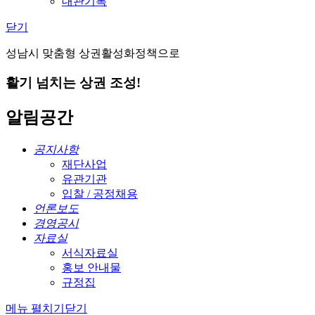
대관기록
닫기
성남시 맞춤형 상권활성화정책으로
활기 넘치는 상권 조성!
알림공간
공지사항
재단사업
유관기관
입찰 / 공정채용
언론보도
경영공시
자료실
서식자료실
홍보 안내물
규정집
메뉴 펼치기
닫기