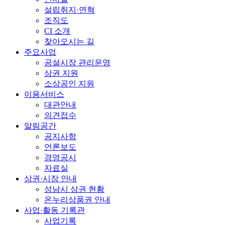
설립취지·연혁
조직도
CI 소개
찾아오시는 길
주요사업
공설시장 관리운영
상권 지원
소상공인 지원
이용서비스
대관안내
의견접수
알림공간
공지사항
언론보도
경영공시
자료실
상권·시장 안내
성남시 상권 현황
온누리상품권 안내
사업·활동 기록관
사업기록