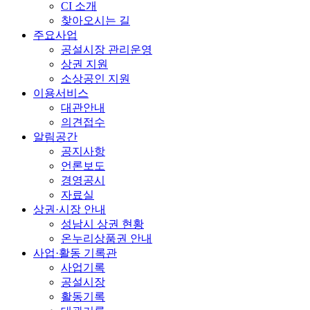
CI 소개
찾아오시는 길
주요사업
공설시장 관리운영
상권 지원
소상공인 지원
이용서비스
대관안내
의견접수
알림공간
공지사항
언론보도
경영공시
자료실
상권·시장 안내
성남시 상권 현황
온누리상품권 안내
사업·활동 기록관
사업기록
공설시장
활동기록