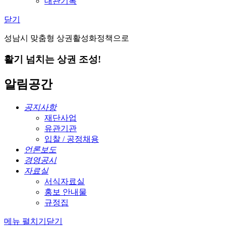
대관기록
닫기
성남시 맞춤형 상권활성화정책으로
활기 넘치는 상권 조성!
알림공간
공지사항
재단사업
유관기관
입찰 / 공정채용
언론보도
경영공시
자료실
서식자료실
홍보 안내물
규정집
메뉴 펼치기
닫기