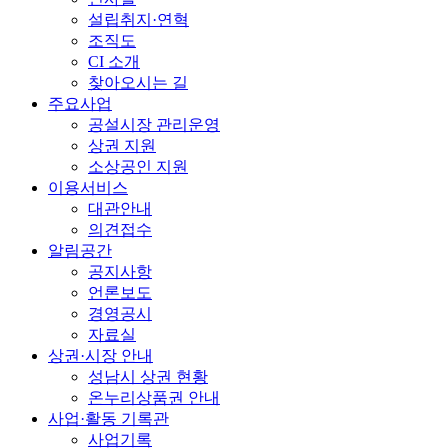
설립취지·연혁
조직도
CI 소개
찾아오시는 길
주요사업
공설시장 관리운영
상권 지원
소상공인 지원
이용서비스
대관안내
의견접수
알림공간
공지사항
언론보도
경영공시
자료실
상권·시장 안내
성남시 상권 현황
온누리상품권 안내
사업·활동 기록관
사업기록