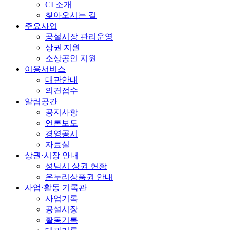
CI 소개
찾아오시는 길
주요사업
공설시장 관리운영
상권 지원
소상공인 지원
이용서비스
대관안내
의견접수
알림공간
공지사항
언론보도
경영공시
자료실
상권·시장 안내
성남시 상권 현황
온누리상품권 안내
사업·활동 기록관
사업기록
공설시장
활동기록