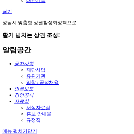
대관기록
닫기
성남시 맞춤형 상권활성화정책으로
활기 넘치는 상권 조성!
알림공간
공지사항
재단사업
유관기관
입찰 / 공정채용
언론보도
경영공시
자료실
서식자료실
홍보 안내물
규정집
메뉴 펼치기
닫기