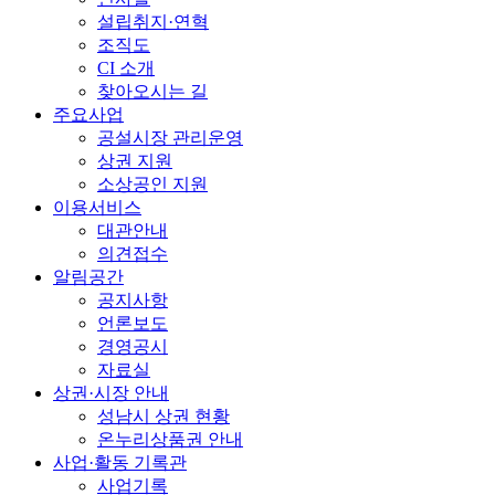
설립취지·연혁
조직도
CI 소개
찾아오시는 길
주요사업
공설시장 관리운영
상권 지원
소상공인 지원
이용서비스
대관안내
의견접수
알림공간
공지사항
언론보도
경영공시
자료실
상권·시장 안내
성남시 상권 현황
온누리상품권 안내
사업·활동 기록관
사업기록