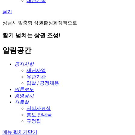
대관기록
닫기
성남시 맞춤형 상권활성화정책으로
활기 넘치는 상권 조성!
알림공간
공지사항
재단사업
유관기관
입찰 / 공정채용
언론보도
경영공시
자료실
서식자료실
홍보 안내물
규정집
메뉴 펼치기
닫기