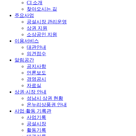
CI 소개
찾아오시는 길
주요사업
공설시장 관리운영
상권 지원
소상공인 지원
이용서비스
대관안내
의견접수
알림공간
공지사항
언론보도
경영공시
자료실
상권·시장 안내
성남시 상권 현황
온누리상품권 안내
사업·활동 기록관
사업기록
공설시장
활동기록