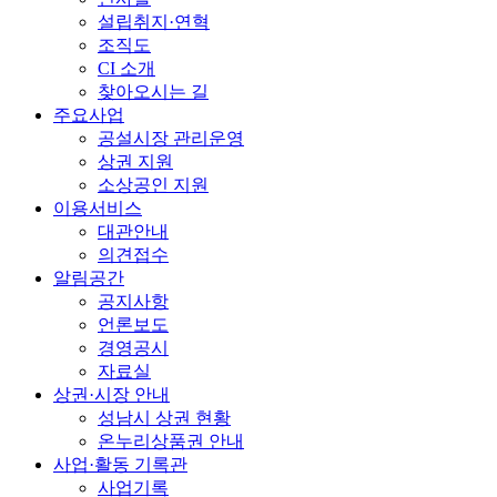
설립취지·연혁
조직도
CI 소개
찾아오시는 길
주요사업
공설시장 관리운영
상권 지원
소상공인 지원
이용서비스
대관안내
의견접수
알림공간
공지사항
언론보도
경영공시
자료실
상권·시장 안내
성남시 상권 현황
온누리상품권 안내
사업·활동 기록관
사업기록