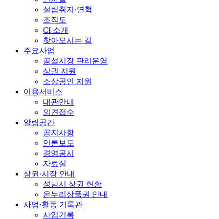
설립취지·연혁
조직도
CI 소개
찾아오시는 길
주요사업
공설시장 관리운영
상권 지원
소상공인 지원
이용서비스
대관안내
의견접수
알림공간
공지사항
언론보도
경영공시
자료실
상권·시장 안내
성남시 상권 현황
온누리상품권 안내
사업·활동 기록관
사업기록