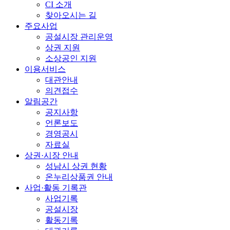
CI 소개
찾아오시는 길
주요사업
공설시장 관리운영
상권 지원
소상공인 지원
이용서비스
대관안내
의견접수
알림공간
공지사항
언론보도
경영공시
자료실
상권·시장 안내
성남시 상권 현황
온누리상품권 안내
사업·활동 기록관
사업기록
공설시장
활동기록