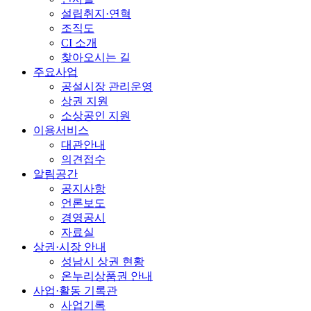
설립취지·연혁
조직도
CI 소개
찾아오시는 길
주요사업
공설시장 관리운영
상권 지원
소상공인 지원
이용서비스
대관안내
의견접수
알림공간
공지사항
언론보도
경영공시
자료실
상권·시장 안내
성남시 상권 현황
온누리상품권 안내
사업·활동 기록관
사업기록