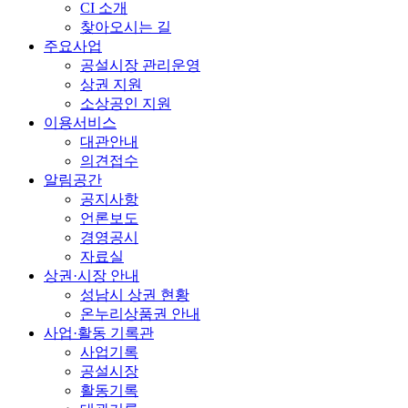
CI 소개
찾아오시는 길
주요사업
공설시장 관리운영
상권 지원
소상공인 지원
이용서비스
대관안내
의견접수
알림공간
공지사항
언론보도
경영공시
자료실
상권·시장 안내
성남시 상권 현황
온누리상품권 안내
사업·활동 기록관
사업기록
공설시장
활동기록