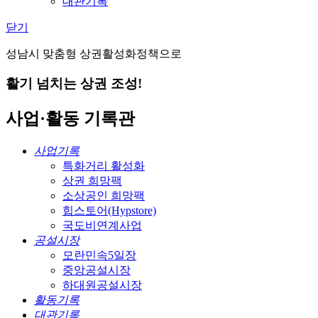
대관기록
닫기
성남시 맞춤형 상권활성화정책으로
활기 넘치는 상권 조성!
사업·활동 기록관
사업기록
특화거리 활성화
상권 희망팩
소상공인 희망팩
힙스토어(Hypstore)
국도비연계사업
공설시장
모란민속5일장
중앙공설시장
하대원공설시장
활동기록
대관기록