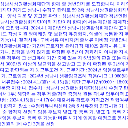
성남시상권활성화재단과 함께 할 청년인재를 모집합니다. 아래의 공
 경기도 성남시 수정구 탄리로 59 2층 성남시상권활성화재단 사무
니다. 양식 다운 및 공고문 확인 : 성남시상권활성화재단 청년인턴 모집(~
단법인 성남시상권활성화재단(이하 재단이라 한다)에서는 재단을 체
모집합니다. 2024.4.1 재단법인 성남시상권활성화재단 대표이사 1
 작성 지원 ※마케팅 및 브랜딩 유경험자, 엑셀에 능통한 자 우대 2.
가능) 나. 결격사유 : 구비서류 미비자(제출서류 미비점 개별
 상권활성화재단 기간제근로자등 관리규정 제10조 결격사유 1.피
되거나, 집행을 받지 않기로 확정된 후 5년이 경과하지 아니한 자 
 경우에 그 선고유예 기간 중에 있는 자 6.법원의 판결 또는 다
로서 300만원 이상의 벌금형을 선고받고 그 형이 확정된 후 2년이
고 판단되는 자 3. 근무조건 가. 근무기간 : 2024년 임용일로부
 근로임금 : 2024년 성남시 생활임금조례 적용(시급 11,960원) 나
서류접수 : 2024.4.1.(월) ~ 4. 15.(월) 재단 근무시간(09:00
증 지참 나. 접수처 : 성남시 상권활성화재단(성남시 수정구 탄리로
동의서 1부) 해당하는 경우 제출(경력 증명서 원본 각1부 업무이력
: 2024.4.15(월) ~ 4.17(수) 제출서류 검토후 자격요건 적
 : 서류전형 합격자 장소 : 수정커뮤니티센터 2층 6 서류전형 면접시험 가
 합격자 선정 7. 임용 후보자 발표 및 등록 가. 발표 및 등록 기간 : 20
년 4월 예정(※임용 후보자 등록 후 가능한 빠른 시기에 임용할 예정으
정인원의 1배수인 3명을 선정