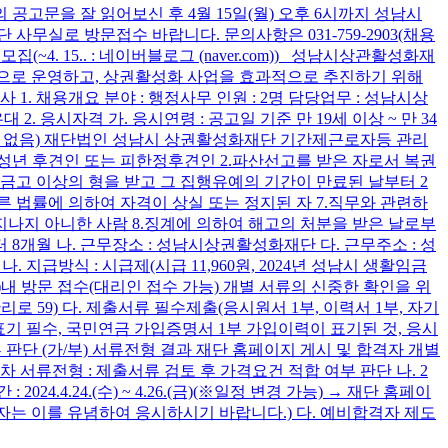
고문을 잘 읽어보신 후 4월 15일(월) 오후 6시까지 성남시
실로 방문접수 바랍니다. 문의사항은 031-759-2903(채용
4. 15.. : 네이버블로그 (naver.com)) 성남시상관활성화재
계적으로 운영하고, 상권활성화 사업을 효과적으로 추진하기 위해
. 채용개요 분야 : 행정사무 인원 : 2명 담당업무 : 성남시상
 응시자격 가. 응시연령 : 공고일 기준 만 19세 이상 ~ 만 34
안내 없음) 재단법인 성남시 상권활성화재단 기간제근로자등 관리
성년 후견인 또는 피한정후견인 2.파산선고를 받은 자로서 복권
4.금고 이상의 형을 받고 그 집행유예의 기간이 만료된 날부터 2
른 법률에 의하여 자격이 상실 또는 정지된 자 7.직무와 관련하
 지나지 아니한 사람 8.징계에 의하여 해고의 처분을 받은 날로부
터 8개월 나. 근무장소 : 성남시상권활성화재단 다. 근무주소 : 성
. 지급방식 : 시급제(시급 11,960원, 2024년 성남시 생활임금
 ~ 18:00)내 방문 접수(대리인 접수 가능) 개별 서류의 신중한 확인을 위
 59) 다. 제출서류 필수제출(응시원서 1부, 이력서 1부, 자기
 표기 필수, 국민연금 가입증명서 1부 가입이력이 표기된 것, 응시
합여부 판단 (가/부) 서류전형 결과 재단 홈페이지 게시 및 합격자 개별
. 1차 서류전형 : 제출서류 검토 후 가격요건 적합 여부 판단 나. 2
24.4.24.(수) ~ 4.26.(금)(※일정 변경 가능) → 재단 홈페이
로 응시자는 이를 유념하여 응시하시기 바랍니다.) 다. 예비합격자 제도