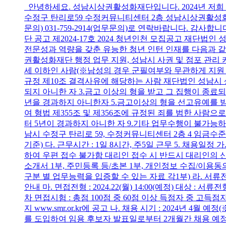
안녕하세요. 성남시상권활성화재단입니다. 2024년 저희 
수정구 탄리로59 수정커뮤니티센터 2층 성남시상권활성화재단
문의) 031-759-2914(업무문의)로 연락바랍니다. 감사합
단 공고 제2024-17호 2024 청년인천 모집공고 재
전문성과 역량을 갖춘 유능한 청년 인턴 인재를 다음과 같이 
권활성화재단 행정 업무 지원, 성남시 사권 및 점포 관리 카드
세 이하인 사람(※남성의 경우 군필여부와 무관하게 지원 
규정 제10조 결격사유에 해당하는 사람 재단법인 성남시
되지 아니한 자 3.금고 이상의 형을 받고 그 집행이 종료
년을 경과하지 아니한자 5.금고이상의 형을 선고유예를 받은
여 형법 제355조 및 제356조에 규정된 죄를 범한 사람으
터 5년이 경과하지 아니한 자 9.기타 업무수행이 불가능하다
남시 수정구 탄리로 59, 수정커뮤니티센터 2층 4 임금수준 가.
기준) 다. 근무시간 : 1일 8시간, 주5일 근무 5. 채용일정 가. 
하여 우편 접수 불가함 대리인 접수 시 반드시 대리인의 신분
소개서 1부, 주민등록 등/초본 1부, 개인정보 수집/이용
구분 별 업무능력을 입증할 수 있는 자료 각1부) 라. 서류전형 
안내 마. 면접전형 : 2024.22(월) 14:00(예정) 대상
차 면접시험 : 총점 100점 중 60점 이상 득점자 중 고득점자 순
지 www.smr.or.kr에 공고 나. 채용 시기 : 2024
를 도입하여 임용 후보자 발표일로부터 2개월간 채용 예