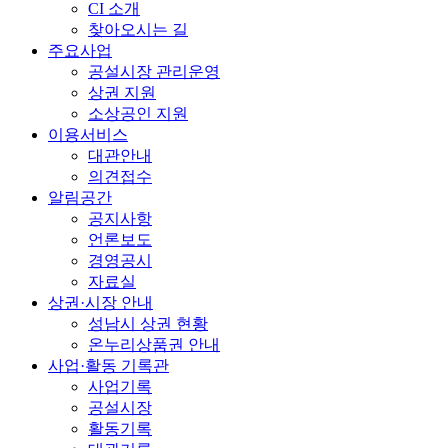
CI 소개
찾아오시는 길
주요사업
공설시장 관리운영
상권 지원
소상공인 지원
이용서비스
대관안내
의견접수
알림공간
공지사항
언론보도
경영공시
자료실
상권·시장 안내
성남시 상권 현황
온누리상품권 안내
사업·활동 기록관
사업기록
공설시장
활동기록