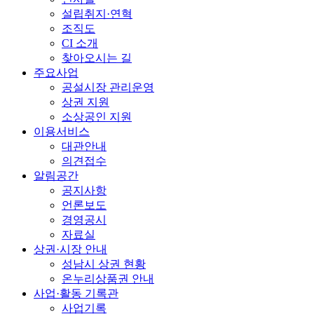
설립취지·연혁
조직도
CI 소개
찾아오시는 길
주요사업
공설시장 관리운영
상권 지원
소상공인 지원
이용서비스
대관안내
의견접수
알림공간
공지사항
언론보도
경영공시
자료실
상권·시장 안내
성남시 상권 현황
온누리상품권 안내
사업·활동 기록관
사업기록