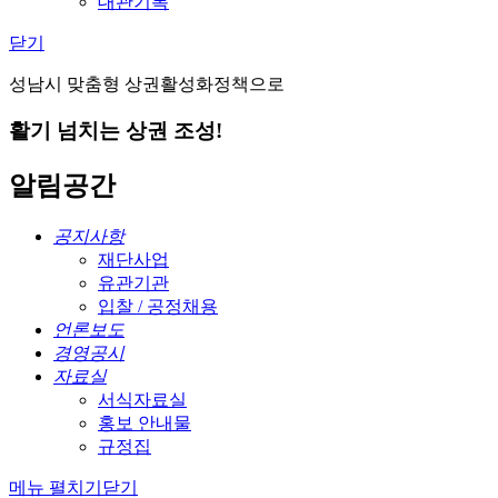
대관기록
닫기
성남시 맞춤형 상권활성화정책으로
활기 넘치는 상권 조성!
알림공간
공지사항
재단사업
유관기관
입찰 / 공정채용
언론보도
경영공시
자료실
서식자료실
홍보 안내물
규정집
메뉴 펼치기
닫기