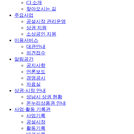
CI 소개
찾아오시는 길
주요사업
공설시장 관리운영
상권 지원
소상공인 지원
이용서비스
대관안내
의견접수
알림공간
공지사항
언론보도
경영공시
자료실
상권·시장 안내
성남시 상권 현황
온누리상품권 안내
사업·활동 기록관
사업기록
공설시장
활동기록