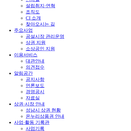
설립취지·연혁
조직도
CI 소개
찾아오시는 길
주요사업
공설시장 관리운영
상권 지원
소상공인 지원
이용서비스
대관안내
의견접수
알림공간
공지사항
언론보도
경영공시
자료실
상권·시장 안내
성남시 상권 현황
온누리상품권 안내
사업·활동 기록관
사업기록