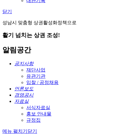
대관기록
닫기
성남시 맞춤형 상권활성화정책으로
활기 넘치는 상권 조성!
알림공간
공지사항
재단사업
유관기관
입찰 / 공정채용
언론보도
경영공시
자료실
서식자료실
홍보 안내물
규정집
메뉴 펼치기
닫기