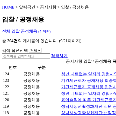
HOME
>
알림공간
>
공지사항
>
입찰 / 공정채용
입찰 / 공정채용
전체
입찰
공정채용
(선택됨)
총
204건
의 게시물이 있습니다. (9/21페이지)
검색 옵션선택
검색하기
공지사항 입찰 / 공정채용 목록
번호
구분
124
공정채용
청년 니트없는 일자리 경험사업
123
공정채용
기간제근로자 공개채용 최종
122
공정채용
기간제근로자 공개채용 면접
121
공정채용
청년 니트없는 일자리 경험사
120
공정채용
육아휴직에 따른 기간제근로자
119
공정채용
성남시상권활성화재단 직원 공
118
공정채용
성남시상권활성화재단 선임직 