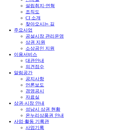
설립취지·연혁
조직도
CI 소개
찾아오시는 길
주요사업
공설시장 관리운영
상권 지원
소상공인 지원
이용서비스
대관안내
의견접수
알림공간
공지사항
언론보도
경영공시
자료실
상권·시장 안내
성남시 상권 현황
온누리상품권 안내
사업·활동 기록관
사업기록