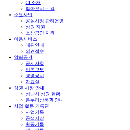
CI 소개
찾아오시는 길
주요사업
공설시장 관리운영
상권 지원
소상공인 지원
이용서비스
대관안내
의견접수
알림공간
공지사항
언론보도
경영공시
자료실
상권·시장 안내
성남시 상권 현황
온누리상품권 안내
사업·활동 기록관
사업기록
공설시장
활동기록