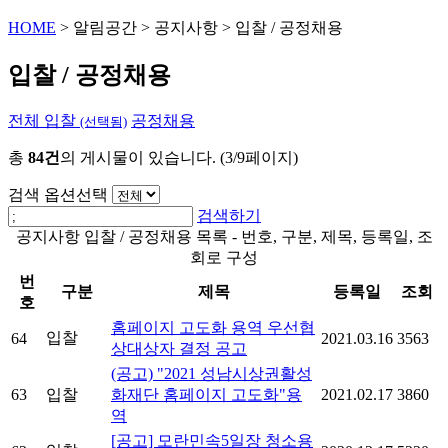
HOME
>
알림공간
>
공지사항
>
입찰 / 공정채용
입찰 / 공정채용
전체
입찰
공정채용
(선택됨)
총
84건
의 게시물이 있습니다. (3/9페이지)
검색 옵션선택
검색하기
공지사항 입찰 / 공정채용 목록 - 번호, 구분, 제목, 등록일, 조
회로 구성
번
구분
제목
등록일
조회
호
홈페이지 고도화 용역 우선협
입찰
64
2021.03.16
3563
상대상자 결정 공고
(공고) "2021 성남시상권활성
63
입찰
화재단 홈페이지 고도화"용
2021.02.17
3860
역
[공고] 모란민속5일장 청소용