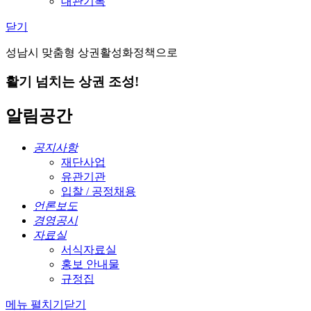
대관기록
닫기
성남시 맞춤형 상권활성화정책으로
활기 넘치는 상권 조성!
알림공간
공지사항
재단사업
유관기관
입찰 / 공정채용
언론보도
경영공시
자료실
서식자료실
홍보 안내물
규정집
메뉴 펼치기
닫기