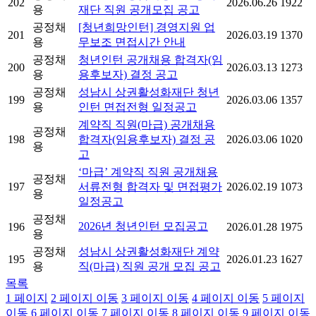
202
2026.06.26
1922
용
재단 직원 공개모집 공고
공정채
[청년희망인턴] 경영지원 업
201
2026.03.19
1370
용
무보조 면접시간 안내
공정채
청년인턴 공개채용 합격자(임
200
2026.03.13
1273
용
용후보자) 결정 공고
공정채
성남시 상권활성화재단 청년
199
2026.03.06
1357
용
인턴 면접전형 일정공고
계약직 직원(마급) 공개채용
공정채
198
합격자(임용후보자) 결정 공
2026.03.06
1020
용
고
‘마급’ 계약직 직원 공개채용
공정채
197
서류전형 합격자 및 면접평가
2026.02.19
1073
용
일정공고
공정채
2026년 청년인턴 모집공고
196
2026.01.28
1975
용
공정채
성남시 상권활성화재단 계약
195
2026.01.23
1627
용
직(마급) 직원 공개 모집 공고
목록
1
페이지
2
페이지 이동
3
페이지 이동
4
페이지 이동
5
페이지
이동
6
페이지 이동
7
페이지 이동
8
페이지 이동
9
페이지 이동