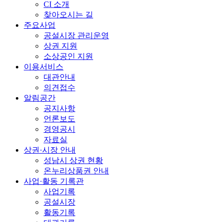
CI 소개
찾아오시는 길
주요사업
공설시장 관리운영
상권 지원
소상공인 지원
이용서비스
대관안내
의견접수
알림공간
공지사항
언론보도
경영공시
자료실
상권·시장 안내
성남시 상권 현황
온누리상품권 안내
사업·활동 기록관
사업기록
공설시장
활동기록