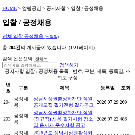
HOME
>
알림공간
>
공지사항
>
입찰 / 공정채용
입찰 / 공정채용
전체
입찰
공정채용
(선택됨)
총
204건
의 게시물이 있습니다. (1/21페이지)
검색 옵션선택
검색하기
공지사항 입찰 / 공정채용 목록 - 번호, 구분, 제목, 등록일, 조
회로 구성
번
구분
제목
등록일
조회
호
공정채
성남시상권활성화재단 직원
204
2026.07.29
269
용
공개모집 필기전형 결과공고
성남시상권활성화재단 직원
공정채
203
(정규직) 채용 필기시험 장소
2026.07.22
486
용
및 응시자 준수사항 공고
공정채
2026년도 성남시상권활성화