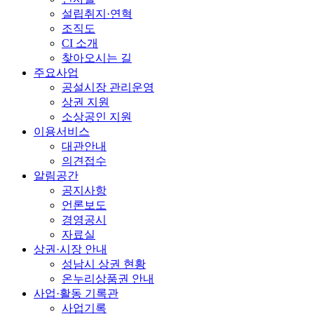
설립취지·연혁
조직도
CI 소개
찾아오시는 길
주요사업
공설시장 관리운영
상권 지원
소상공인 지원
이용서비스
대관안내
의견접수
알림공간
공지사항
언론보도
경영공시
자료실
상권·시장 안내
성남시 상권 현황
온누리상품권 안내
사업·활동 기록관
사업기록