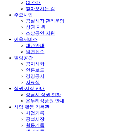
CI 소개
찾아오시는 길
주요사업
공설시장 관리운영
상권 지원
소상공인 지원
이용서비스
대관안내
의견접수
알림공간
공지사항
언론보도
경영공시
자료실
상권·시장 안내
성남시 상권 현황
온누리상품권 안내
사업·활동 기록관
사업기록
공설시장
활동기록