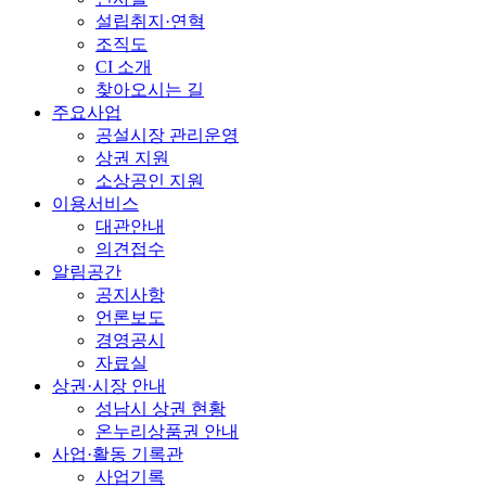
설립취지·연혁
조직도
CI 소개
찾아오시는 길
주요사업
공설시장 관리운영
상권 지원
소상공인 지원
이용서비스
대관안내
의견접수
알림공간
공지사항
언론보도
경영공시
자료실
상권·시장 안내
성남시 상권 현황
온누리상품권 안내
사업·활동 기록관
사업기록