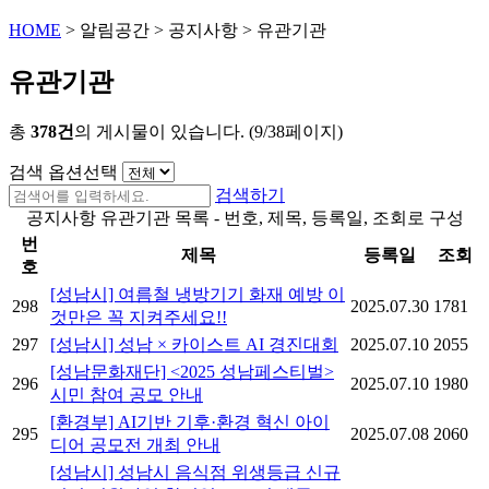
HOME
>
알림공간
>
공지사항
>
유관기관
유관기관
총
378건
의 게시물이 있습니다. (9/38페이지)
검색 옵션선택
검색하기
공지사항 유관기관 목록 - 번호, 제목, 등록일, 조회로 구성
번
제목
등록일
조회
호
[성남시] 여름철 냉방기기 화재 예방 이
298
2025.07.30
1781
것만은 꼭 지켜주세요!!
297
[성남시] 성남 × 카이스트 AI 경진대회
2025.07.10
2055
[성남문화재단] <2025 성남페스티벌>
296
2025.07.10
1980
시민 참여 공모 안내
[환경부] AI기반 기후·환경 혁신 아이
295
2025.07.08
2060
디어 공모전 개최 안내
[성남시] 성남시 음식점 위생등급 신규