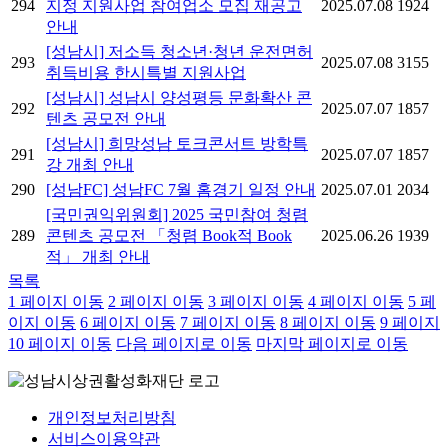
294
지정 지원사업 참여업소 모집 재공고
2025.07.08
1924
안내
[성남시] 저소득 청소년·청년 운전면허
293
2025.07.08
3155
취득비용 한시특별 지원사업
[성남시] 성남시 양성평등 문화확산 콘
292
2025.07.07
1857
텐츠 공모전 안내
[성남시] 희망성남 토크콘서트 방학특
291
2025.07.07
1857
강 개최 안내
290
[성남FC] 성남FC 7월 홈경기 일정 안내
2025.07.01
2034
[국민권익위원회] 2025 국민참여 청렴
289
콘텐츠 공모전 「청렴 Book적 Book
2025.06.26
1939
적」 개최 안내
목록
1
페이지 이동
2
페이지 이동
3
페이지 이동
4
페이지 이동
5
페
이지 이동
6
페이지 이동
7
페이지 이동
8
페이지 이동
9
페이지
10
페이지 이동
다음 페이지로 이동
마지막 페이지로 이동
개인정보처리방침
서비스이용약관