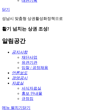
대관기록
닫기
성남시 맞춤형 상권활성화정책으로
활기 넘치는 상권 조성!
알림공간
공지사항
재단사업
유관기관
입찰 / 공정채용
언론보도
경영공시
자료실
서식자료실
홍보 안내물
규정집
메뉴 펼치기
닫기