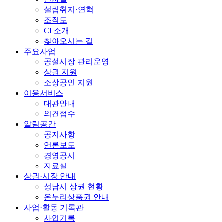
설립취지·연혁
조직도
CI 소개
찾아오시는 길
주요사업
공설시장 관리운영
상권 지원
소상공인 지원
이용서비스
대관안내
의견접수
알림공간
공지사항
언론보도
경영공시
자료실
상권·시장 안내
성남시 상권 현황
온누리상품권 안내
사업·활동 기록관
사업기록