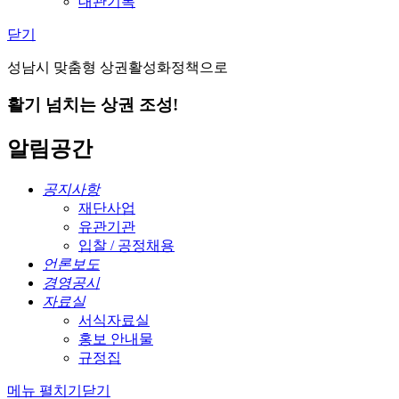
대관기록
닫기
성남시 맞춤형 상권활성화정책으로
활기 넘치는 상권 조성!
알림공간
공지사항
재단사업
유관기관
입찰 / 공정채용
언론보도
경영공시
자료실
서식자료실
홍보 안내물
규정집
메뉴 펼치기
닫기