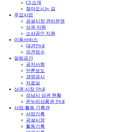
CI 소개
찾아오시는 길
주요사업
공설시장 관리운영
상권 지원
소상공인 지원
이용서비스
대관안내
의견접수
알림공간
공지사항
언론보도
경영공시
자료실
상권·시장 안내
성남시 상권 현황
온누리상품권 안내
사업·활동 기록관
사업기록
공설시장
활동기록